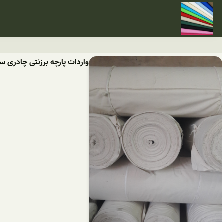
واردات پارچه برزنتی چادری س