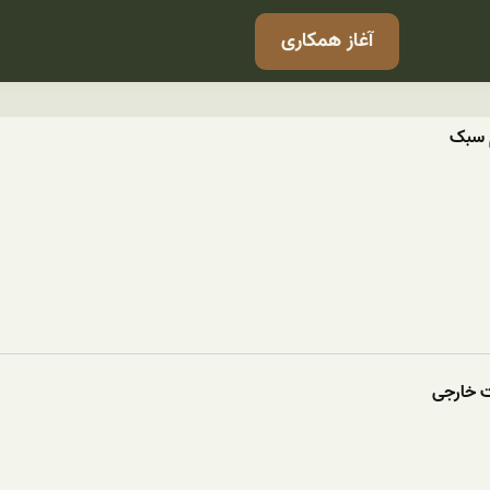
آغاز همکاری
م سبک
ت خارجی