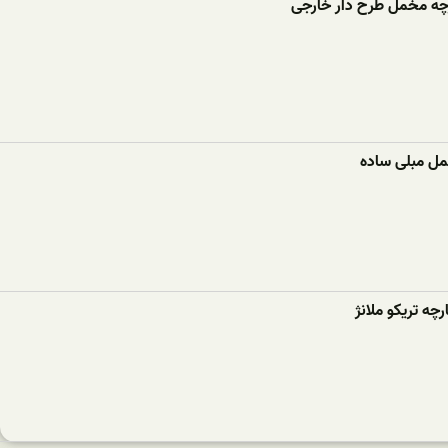
رچه مخمل طرح دار خارجی
مل مبلی ساده
ارچه تریکو ملانژ