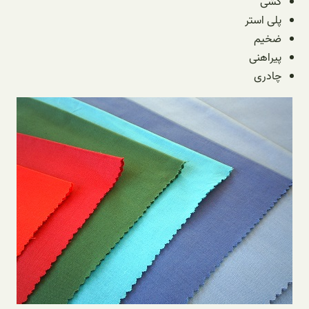
کشی
پلی استر
ضخیم
پیراهنی
چادری